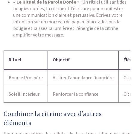
« Le Rituel de la Parole Dorée »
: Un rituel utilisant des
bougies dorées, la citrine et l’écriture pour manifester
une communication claire et persuasive. Ecrivez votre
intention sur un morceau de papier, placez-le sous la
bougie et laissez la lumière et l’énergie de la citrine
amplifier votre message.
Rituel
Objectif
Élém
Bourse Prospère
Attirer l’abondance financière
Citri
Soleil Intérieur
Renforcer la confiance
Citri
Combiner la citrine avec d’autres
éléments
Pour potentialiser les effets de la citrine, elle peut être