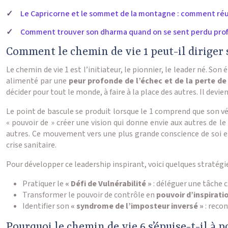
Le Capricorne et le sommet de la montagne : comment réuss
Comment trouver son dharma quand on se sent perdu prof
Comment le chemin de vie 1 peut-il diriger s
Le chemin de vie 1 est l’initiateur, le pionnier, le leader né. So
alimenté par une
peur profonde de l’échec et de la perte de
décider pour tout le monde, à faire à la place des autres. Il devi
Le point de bascule se produit lorsque le 1 comprend que son vér
« pouvoir de » créer une vision qui donne envie aux autres de le
autres. Ce mouvement vers une plus grande conscience de soi e
crise sanitaire.
Pour développer ce leadership inspirant, voici quelques stratégie
Pratiquer le
« Défi de Vulnérabilité »
: déléguer une tâche c
Transformer le pouvoir de contrôle en
pouvoir d’inspirati
Identifier son
« syndrome de l’imposteur inversé »
: recon
Pourquoi le chemin de vie 6 s’épuise-t-il à p