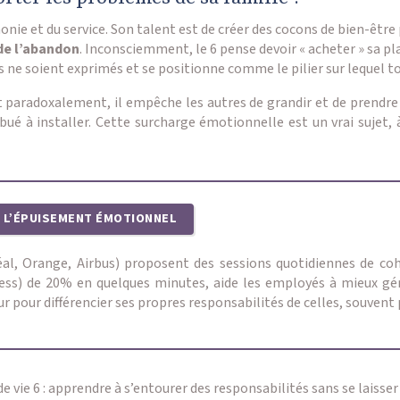
monie et du service. Son talent est de créer des cocons de bien-êtr
 de l’abandon
. Inconsciemment, le 6 pense devoir « acheter » sa p
s ne soient exprimés et se positionne comme le pilier sur lequel t
paradoxalement, il empêche les autres de grandir et de prendre l
ué à installer. Cette surcharge émotionnelle est un vrai sujet,
R L’ÉPUISEMENT ÉMOTIONNEL
éal, Orange, Airbus) proposent des sessions quotidiennes de co
stress) de 20% en quelques minutes, aide les employés à mieux gé
 pour différencier ses propres responsabilités de celles, souvent 
de vie 6 : apprendre à s’entourer des responsabilités sans se laisse