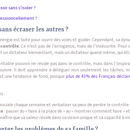
ir sans s’isoler ?
essionnellement ?
ans écraser les autres ?
n énergie est faite pour ouvrir des voies et guider. Cependant, sa 
 contrôle
. Ce n’est pas de l’arrogance, mais de l’insécurité. Pour
ent un dictateur bienveillant, mais un dictateur quand même, qui éto
itable pouvoir ne réside pas dans le contrôle, mais dans l’inspirat
 suivre. Il doit apprendre à déléguer non seulement les tâches, ma
st une tendance de fond, puisque
plus de 41% des Français décla
s :
ruciale chaque semaine et verbaliser sa peur de perdre le contrôle
on
: passer du « faire à la place de » au « montrer comment faire » et 
naître que sa valeur réside dans sa vision unique et sa capacité à 
orter les problèmes de sa famille ?