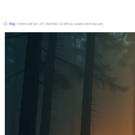
/
Blog
/ Chemin de vie 1 à 9 : identifiez LE défi qui sabote votre réussite