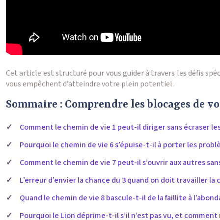
Cet article est structuré pour vous guider à travers les défis s
vous empêchent d’atteindre votre plein potentiel.
Sommaire : Comprendre les blocages de vot
Comment le chemin de vie 1 peut-il diriger sans écraser les
Pourquoi le chemin de vie 6 s’épuise-t-il à porter les probl
Comment le chemin de vie 7 peut-il s’ouvrir aux autres san
L’erreur d’envier la chance du 3 quand on doit travailler la
Quand le chemin de vie 8 bascule-t-il de la faillite à l’abon
Pourquoi le Lion déprime-t-il s’il n’est pas vu, et comment