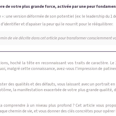
bre de votre plus grande force, activée par une peur fondamen
: une version déformée de son potentiel (ex: le leadership du 1 dev
’identifier et d’apaiser la peur qui le nourrit pour le rééquilibrer.
hemin de vie décrite dans cet article pour transformer consciemment vot
tions, hoché la tête en reconnaissant vos traits de caractère. Le 
oi, malgré cette connaissance, avez-vous l’impression de patiner ?
r des qualités et des défauts, vous laissant avec un portrait en n
symptôme, la manifestation exacerbée de votre plus grande qualité
e la comprendre à un niveau plus profond ? Cet article vous prop
haque chemin de vie, et vous donner des clés concrètes pour opérer 