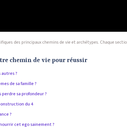
pécifiques des principaux chemins de vie et archétypes. Chaque se
re chemin de vie pour réussir
 autres ?
èmes de sa famille ?
s perdre sa profondeur ?
 construction du 4
dance ?
 nourrir cet ego sainement ?