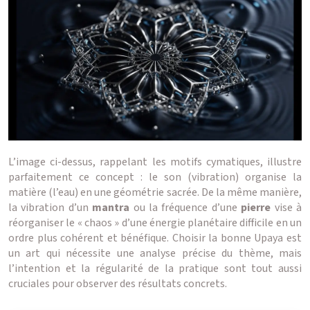
L’image ci-dessus, rappelant les motifs cymatiques, illustre
parfaitement ce concept : le son (vibration) organise la
matière (l’eau) en une géométrie sacrée. De la même manière,
la vibration d’un
mantra
ou la fréquence d’une
pierre
vise à
réorganiser le « chaos » d’une énergie planétaire difficile en un
ordre plus cohérent et bénéfique. Choisir la bonne Upaya est
un art qui nécessite une analyse précise du thème, mais
l’intention et la régularité de la pratique sont tout aussi
cruciales pour observer des résultats concrets.