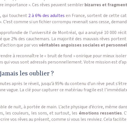
dre importance ». Ces rêves peuvent sembler
bizarres et fragmen
s, qui touchent
2 à 6% des adultes
en France, sortent de cette caté
». C’est comme si un fichier corrompu revenait sans cesse, demand
pprofondie de l’université de Montréal, qui a analysé 10 000 réci
té que 2% des cauchemars. La majorité des mauvais rêves portent s
 d’action que par vos
véritables angoisses sociales et personnel
ndre à reconnaître le « bruit de fond » onirique pour mieux isoler 
s qui vous sont adressés personnellement. Votre mission est d’ap
amais les oublier ?
tes après le réveil, jusqu’à 95% du contenu d’un rêve peut s’être
ne vague. La clé pour capturer ce matériau fragile est l’immédiat
able de nuit, à portée de main. L’acte physique d’écrire, même dan
s, les couleurs, les sons, et surtout, les
émotions ressenties
. 
rire vos rêves au présent, comme si vous les reviviez. Cela facilit