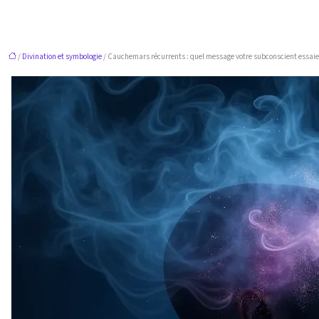
/
Divination et symbologie
/ Cauchemars récurrents : quel message votre subconscient essaie-t