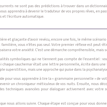
urrents ne sont pas des prédictions à trouver dans un dictionnai
e vous apprendra à devenir le traduteur de vos propres rêves, en pa
s et l’écriture automatique.
lière et glaçante d’avoir revécu, encore une fois, le même scénario 
familière, vous n’êtes pas seul. Votre premier réflexe est peut-êtr
 apaisera votre anxiété. C’est une démarche compréhensible, mais 
ités symboliques qui ne tiennent pas compte de l’essentiel : vous.
chaque cauchemar était une lettre personnelle, écrite dans une l
mple superstition, mais une approche qui puise dans la psychanalyse
guide pour vous apprendre à lire la « grammaire personnelle » de vot
enir un chroniqueur méticuleux de vos nuits. Ensuite, nous déco
des techniques avancées pour dialoguer activement avec votre su
n que nous allons suivre. Chaque étape est conçue pour vous donner