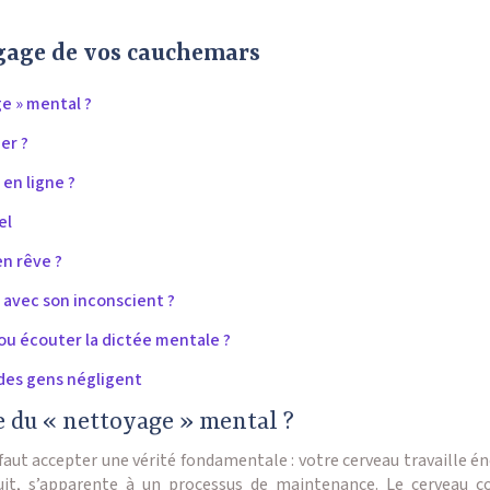
gage de vos cauchemars
e » mental ?
er ?
 en ligne ?
el
n rêve ?
avec son inconscient ?
 ou écouter la dictée mentale ?
 des gens négligent
e du « nettoyage » mental ?
faut accepter une vérité fondamentale : votre cerveau travaille 
nuit, s’apparente à un processus de maintenance. Le cerveau c