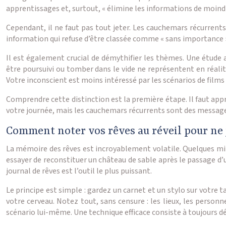
apprentissages et, surtout, « élimine les informations de moin
Cependant, il ne faut pas tout jeter. Les cauchemars récurrent
information qui refuse d’être classée comme « sans importance 
Il est également crucial de démythifier les thèmes. Une étude a
être poursuivi ou tomber dans le vide ne représentent en réali
Votre inconscient est moins intéressé par les scénarios de films
Comprendre cette distinction est la première étape. Il faut appre
votre journée, mais les cauchemars récurrents sont des message
Comment noter vos rêves au réveil pour ne j
La mémoire des rêves est incroyablement volatile. Quelques minu
essayer de reconstituer un château de sable après le passage d’u
journal de rêves est l’outil le plus puissant.
Le principe est simple : gardez un carnet et un stylo sur votre t
votre cerveau. Notez tout, sans censure : les lieux, les personne
scénario lui-même. Une technique efficace consiste à toujours déc