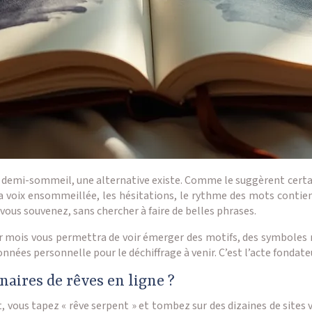
 le demi-sommeil, une alternative existe. Comme le suggèrent certai
 La voix ensommeillée, les hésitations, le rythme des mots conti
s vous souvenez, sans chercher à faire de belles phrases.
par mois vous permettra de voir émerger des motifs, des symboles 
onnées personnelle pour le déchiffrage à venir. C’est l’acte fondateu
nnaires de rêves en ligne ?
vous tapez « rêve serpent » et tombez sur des dizaines de sites v